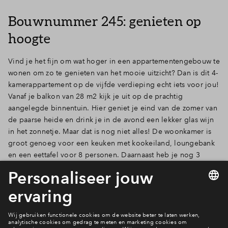
Bouwnummer 245: genieten op
hoogte
Vind je het fijn om wat hoger in een appartementengebouw te
wonen om zo te genieten van het mooie uitzicht? Dan is dit 4-
kamerappartement op de vijfde verdieping echt iets voor jou!
Vanaf je balkon van 28 m2 kijk je uit op de prachtig
aangelegde binnentuin. Hier geniet je eind van de zomer van
de paarse heide en drink je in de avond een lekker glas wijn
in het zonnetje. Maar dat is nog niet alles! De woonkamer is
groot genoeg voor een keuken met kookeiland, loungebank
en een eettafel voor 8 personen. Daarnaast heb je nog 3
slaapkamers en 2 badkamers, waarvan de masterbedroom de
slaapkamer en-suite heeft en een balkon. Ook heeft dit
appartement nog een grote berging en 2 parkeerplaats. Zie jij
jezelf hier al wonen?