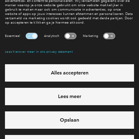
Bekijk bouwnummer 245
Interesse? Meld je dan snel aan
Hiermee blijf je op de hoogte van het belangrijkste nieuws en
eventuele projecten
Ja, ik wil mij aanmelden
Heb je een vraag en wil je direct antwoord? Bel ons op
0887122811
6 dagen per week beschikbaar (behalve tijdens
feestdagen)
vandaag van
09:00 - 18:00 uur